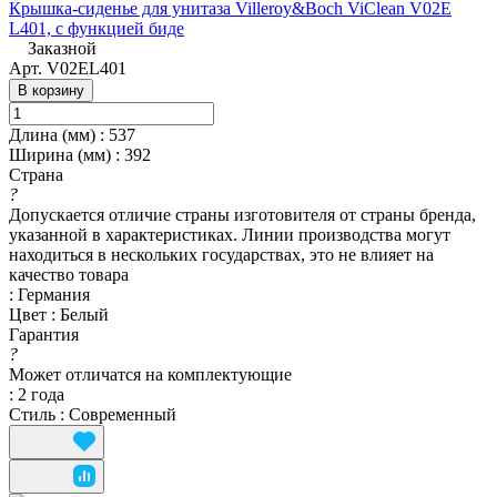
Крышка-сиденье для унитаза Villeroy&Boch ViClean V02E
L401, с функцией биде
Заказной
Арт.
V02EL401
В корзину
Длина (мм)
:
537
Ширина (мм)
:
392
Страна
?
Допускается отличие страны изготовителя от страны бренда,
указанной в характеристиках. Линии производства могут
находиться в нескольких государствах, это не влияет на
качество товара
:
Германия
Цвет
:
Белый
Гарантия
?
Может отличатся на комплектующие
:
2 года
Стиль
:
Современный