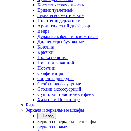
Косметическая емкость
Ёршик туалетный
Зеркала косметические
Полотенцедержатели
Ароматический диффузор
Вёдра
Держатель фена и освежителя
Диспенсеры бумажные
Корзина
Крючки
Полка решётка
Полки для ванной
Поручни
Салфетницы
Сиденье для душа
Стойки аксессуарные
Столик аксессуарный
Сушилки и настенные фены
Халаты и Полотенце
Биде
Зеркала и зеркальные шкафы
Назад
Зеркала и зеркальные шкафы
Зеркала в раме