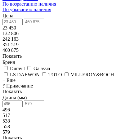
По возрастанию наличия
По убыванию наличия
Цена
23 450
132 806
242 163
351 519
460 875
Показать
Бренд
Duravit
Galassia
LS DAEWON
TOTO
VILLEROY&BOCH
+ Еще
?
Примечание
Показать
Длина (мм)
496
517
538
558
579
Показать