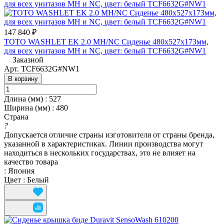
147 840 ₽
TOTO WASHLET EK 2.0 MH/NC Сиденье 480x527x173мм,
для всех унитазов MH и NC, цвет: белый TCF6632G#NW1
Заказной
Арт.
TCF6632G#NW1
В корзину
Длина (мм)
:
527
Ширина (мм)
:
480
Страна
?
Допускается отличие страны изготовителя от страны бренда,
указанной в характеристиках. Линии производства могут
находиться в нескольких государствах, это не влияет на
качество товара
:
Япония
Цвет
:
Белый