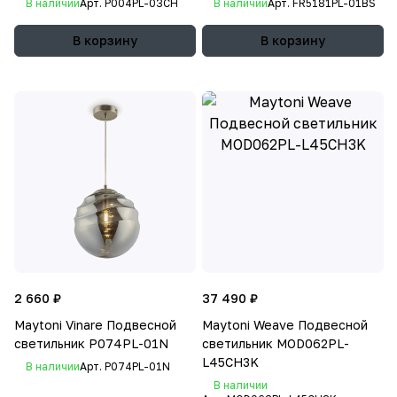
В наличии
Арт.
P004PL-03CH
В наличии
Арт.
FR5181PL-01BS
В корзину
В корзину
2 660 ₽
37 490 ₽
Maytoni Vinare Подвесной
Maytoni Weave Подвесной
светильник P074PL-01N
светильник MOD062PL-
L45CH3K
В наличии
Арт.
P074PL-01N
В наличии