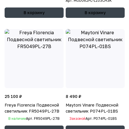
Арт.
MOD062PL-L103CH3K
В корзину
В корзину
25 100 ₽
8 490 ₽
Freya Florencia Подвесной
Maytoni Vinare Подвесной
светильник FR5049PL-27B
светильник P074PL-01BS
В наличии
Арт.
FR5049PL-27B
Заказной
Арт.
P074PL-01BS