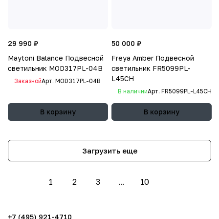
29 990 ₽
50 000 ₽
Maytoni Balance Подвесной
Freya Amber Подвесной
светильник MOD317PL-04B
светильник FR5099PL-
L45CH
Заказной
Арт.
MOD317PL-04B
В наличии
Арт.
FR5099PL-L45CH
В корзину
В корзину
Загрузить еще
1
2
3
...
10
+7 (495) 921-4710