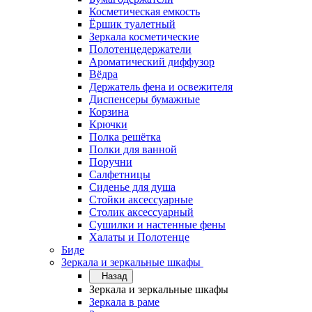
Косметическая емкость
Ёршик туалетный
Зеркала косметические
Полотенцедержатели
Ароматический диффузор
Вёдра
Держатель фена и освежителя
Диспенсеры бумажные
Корзина
Крючки
Полка решётка
Полки для ванной
Поручни
Салфетницы
Сиденье для душа
Стойки аксессуарные
Столик аксессуарный
Сушилки и настенные фены
Халаты и Полотенце
Биде
Зеркала и зеркальные шкафы
Назад
Зеркала и зеркальные шкафы
Зеркала в раме