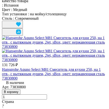
качество товара
:
Испания
Цвет
:
Медный
Тип установки
:
на мойку/столешницу
Стиль
:
Современный
131 726 ₽
Hansgrohe Aquno Select M81 Смеситель для кухни 250, на 1
отв., с вытяжным душем, 2jet, sBox, цвет: нержавеющая сталь
73830800
В наличии
Арт.
73830800
В корзину
Страна
?