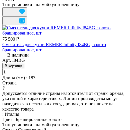
Тип установки
:
на мойку/столешницу
75 500 ₽
Смеситель для кухни REMER Infinity I84BG, золото
брашированное, шт
В наличии
Арт.
I84BG
В корзину
Длина (мм)
:
183
Страна
?
Допускается отличие страны изготовителя от страны бренда,
указанной в характеристиках. Линии производства могут
находиться в нескольких государствах, это не влияет на
качество товара
:
Италия
Цвет
:
Брашированное золото
Тип установки
:
на мойку/столешницу
Стиль
:
Современный